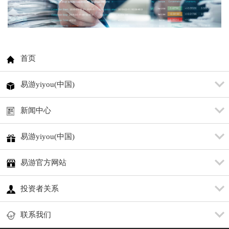
首页
易游yiyou(中国)
新闻中心
易游yiyou(中国)
易游官方网站
投资者关系
联系我们