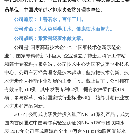
员单位、中国城镇供水排水协会常务理事单位。
公司愿景：上善若水，百年三川。
公司使命：为人类科学用水、健康饮水而努力。
公司战略：紧紧围绕着水做文章。
公司是“国家高新技术企业”、“国家技术创新示范企
业”，国家专精特新“小巨人”企业设立了博士后科研工作站
和院士专家科技服务站，公司技术中心为国家认定企业技术
中心。公司主要经营理念是技术驱动，坚持把技术创新、技
术进步作为推动企业发展的主要手段。截止目前，公司拥有
有效专利518项，其中发明专利62项，拥有软件著作权419
项，参与起草、修订国家或行业标准68项，始终引领行业技
术进步和产品创新。
2016年公司成功研发并投入量产NB-loT系列产品，成为
国内首例通过中国泰尔实验室认证的NB-loT窄带物联网水
表;2017年公司完成鹰潭市全市10万台NB-loT物联网智能水