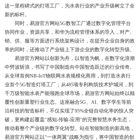
这一里程碑式的灯塔工厂，为水表行业的产业升级树立了全
新的标杆。
同时，易游官方网站5G数智工厂通过数字化管理平台
协同作业，资源共享，和华为流程管理体系的导入，对产、
销、供、服等方面进行系统架构设计，在提升企业自身的效
率的同时，还推动了产业链上下游企业的数字化转型升级。
易游官方网站以创新为舟，以智造为帆，在数字化浪潮
中劈波斩浪，书写了中国制造向中国智造跃迁的行业传奇。
从全球首例NB-IoT物联网水表规模化商用，到打造水表行
业首个5G智造灯塔工厂；从485项专利构筑技术护城河，到
千万级智能水表产能领跑全球市场，易游官方网站始终以颠
覆性创新重塑行业生态。这座融合5G、AI、数字孪生等前
沿科技的智造标杆，不仅实现了95%全链自动化率的惊人突
破，更构建起覆盖"感知-传输-应用"的完整智慧水务生态，
推动着整个产业链的数字化转型。站在智能制造的新高地，
易游官方网站正以"一体两翼"战略为指引，将中国智造的创