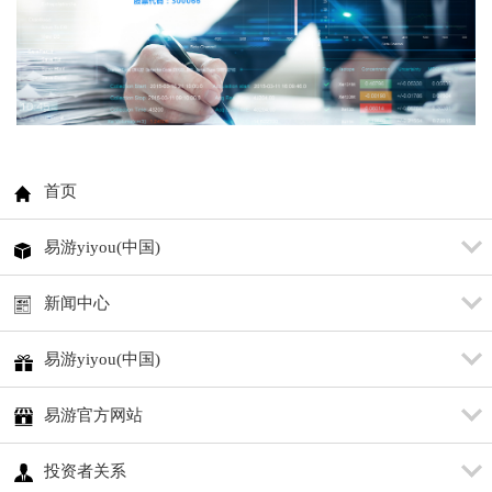
首页
易游yiyou(中国)
新闻中心
易游yiyou(中国)
易游官方网站
投资者关系