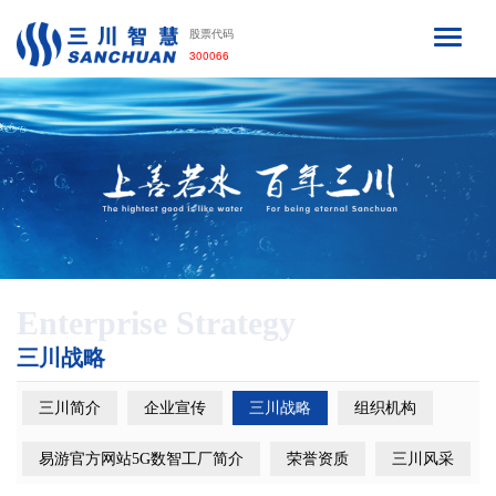
股票代码
300066
Enterprise Strategy
三川战略
三川简介
企业宣传
三川战略
组织机构
易游官方网站5G数智工厂简介
荣誉资质
三川风采