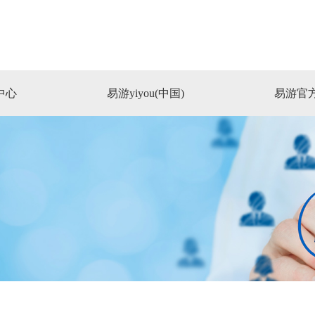
中心
易游yiyou(中国)
易游官