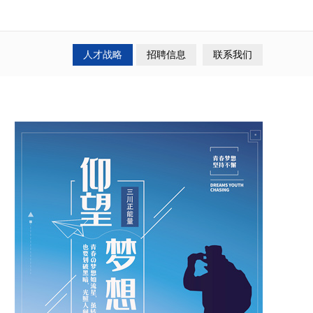
人才战略
招聘信息
联系我们