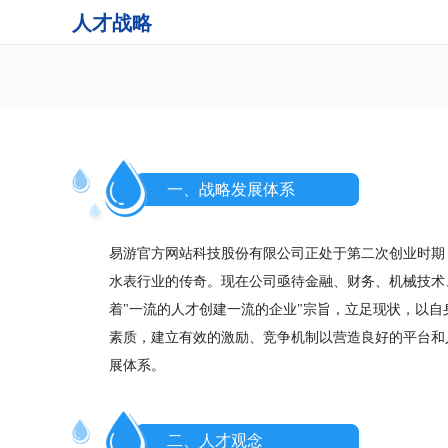
人才战略
一、战略发展体系
易游官方网站科技股份有限公司正处于第二次创业时期
水表行业的传奇。现在公司亟待金融、财务、机械技术
着"一流的人才创建一流的企业"宗旨，立足现状，以
素质，建立有效的激励、竞争机制以营造良好的平台和
展体系。
二、人才观念