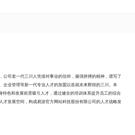
，公司老一代三川人凭借对事业的信仰，顽强拼搏的精神，谱写了
、企业管理等新一代专业人才的加盟以造就未来辉煌的三川。本
自身特色和发展前景吸引人才，通过健全的培训体系提升员工的综合
人才发展空间，构成易游官方网站科技股份有限公司的人才战略发