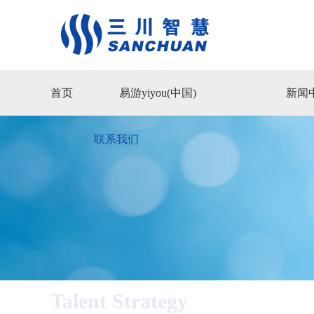
首页
易游yiyou(中国)
新闻
联系我们
Talent Strategy