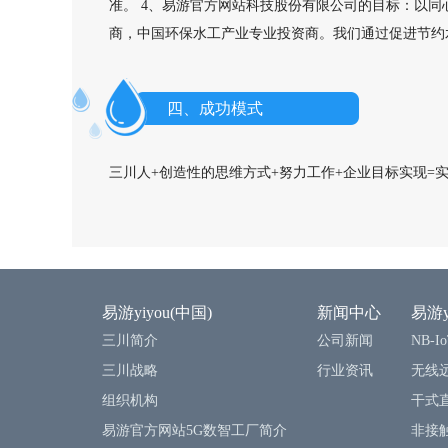
准。 4、易游官方网站科技股份有限公司的目标：以
商，中国环保水工产业专业投资商。我们通过促进节约
四、成功模式
三川人+创造性的思维方式+努力工作+企业目标实现=
易游yiyou(中国)
新闻中心
易游y
三川简介
公司新闻
NB-
三川战略
行业资讯
无线
组织机构
干式
易游官方网站5G数智工厂简介
非接触