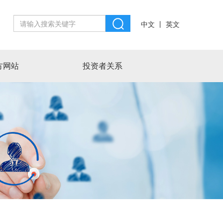
丨
中文
英文
方网站
投资者关系