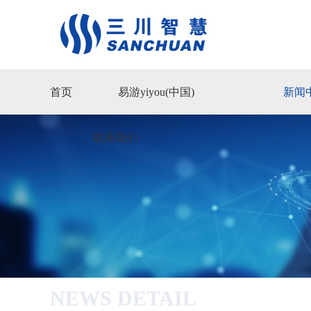
首页
易游yiyou(中国)
新闻
联系我们
NEWS DETAIL