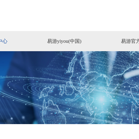
中心
易游yiyou(中国)
易游官