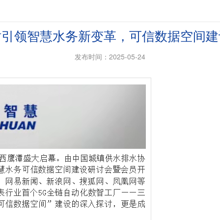
站引领智慧水务新变革，可信数据空间建
发布时间：2025-05-24