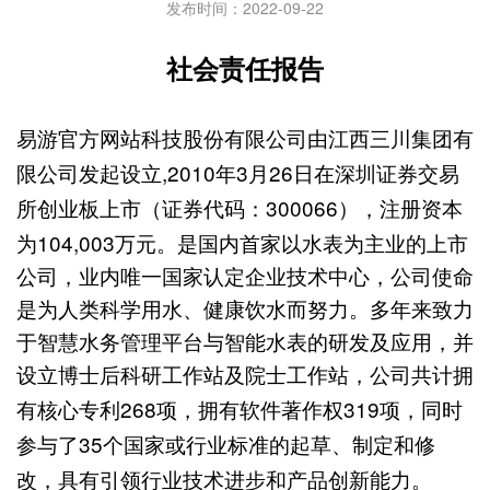
发布时间：2022-09-22
社会责任报告
易游官方网站科技股份有限公司由江西三川集团有
,2010
3
26
限公司发起设立
年
月
日在深圳证券交易
300066
所创业板上市（证券代码：
），注册资本
104,003
为
万元。是国内首家以水表为主业的上市
公司，业内唯一国家认定企业技术中心，公司使命
是为人类科学用水、健康饮水而努力。多年来致力
于智慧水务管理平台与智能水表的研发及应用，并
设立博士后科研工作站及院士工作站，公司共计拥
268
319
有核心专利
项，拥有软件著作权
项，同时
35
参与了
个国家或行业标准的起草、制定和修
改，具有引领行业技术进步和产品创新能力
。